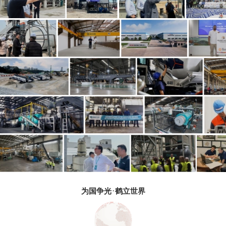
为国争光·鹤立世界