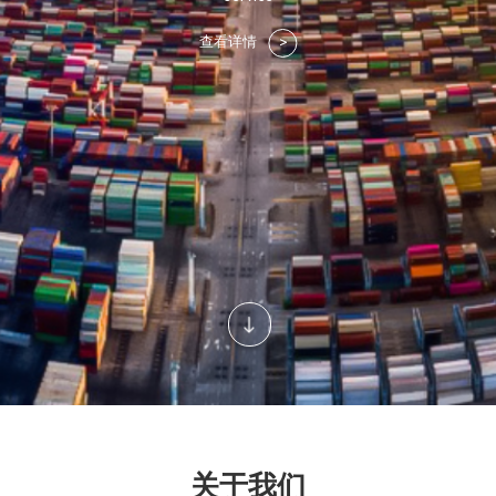
查看详情
关于我们