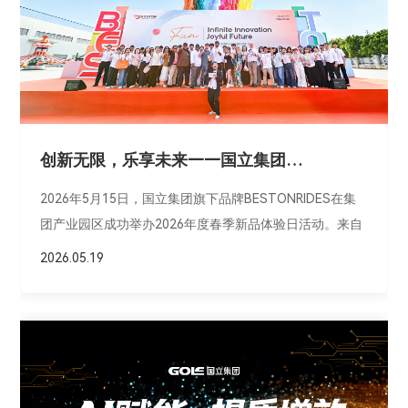
创新无限，乐享未来——国立集团
BESTONRIDES 2026新品体验日圆满落幕
2026年5月15日，国立集团旗下品牌BESTONRIDES在集
团产业园区成功举办2026年度春季新品体验日活动。来自
亚...
2026.05.19