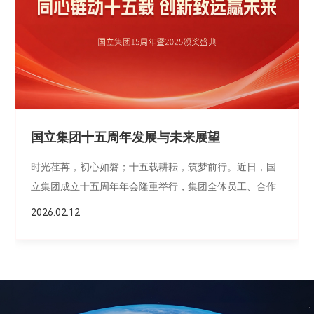
国立集团十五周年发展与未来展望
时光荏苒，初心如磐；十五载耕耘，筑梦前行。近日，国
立集团成立十五周年年会隆重举行，集团全体员工、合作
伙伴齐...
2026.02.12