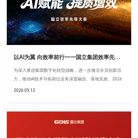
以AI为翼 向效率前行——国立集团效率先锋
大赛圆满落幕
为深入推进集团数字化转型战略，进一步激活全员创新活
力，推动AI技术与各岗位业务深度融合、落地见效，2026
年...
2026.05.12