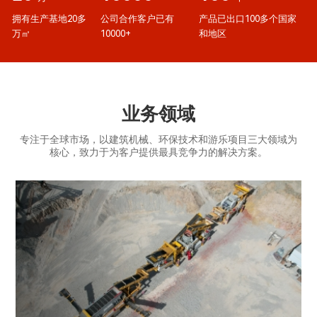
拥有生产基地20多
公司合作客户已有
产品已出口100多个国家
万㎡
10000+
和地区
业务领域
专注于全球市场，以建筑机械、环保技术和游乐项目三大领域为
核心，致力于为客户提供最具竞争力的解决方案。