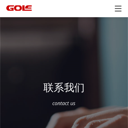
联系我们
contact us