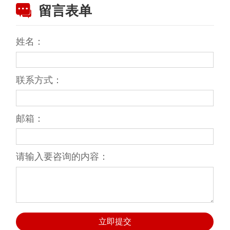
电话咨询
留言表单
glrlzy@golecn.co
0371-865077
glshenji@golecn.
微信公众号
集团抖音
搜一搜“国立集团”
GOLE2010