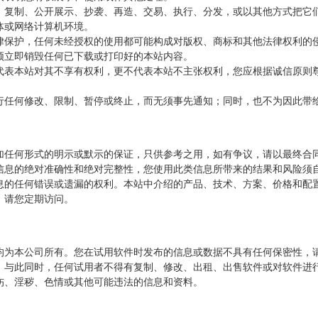
、复制、公开展示、抄袭、再造、交易、执行、分发，或以其他方式把它
体或网络计算机环境。
律保护，任何未经授权的使用都可能构成对版权、商标和其他法律权利的
须立即销毁任何已下载或打印好的本站内容。
代表本站对其不享有权利，更不代表本站不主张权利，您应根据诚信原则
行任何修改、限制、暂停或终止，而无须事先通知；同时，也不为因此带
加任何形式的明示或默示的保证，只供参考之用，如有争议，请以最终合
信息的绝对准确性和绝对完整性，您使用此类信息所带来的结果和风险须
息的任何错误或遗漏的权利。本站中介绍的产品、技术、方案、价格和配
，请您定期访问。
均为本公司所有。您在试用软件时发布的信息或数据不具有任何保密性，
。与此同时，任何试用者不得有复制、修改、出租、出售软件或对软件进
伤、淫秽、色情或其他可能违法的信息和资料。