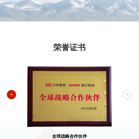
产品竞争力。
2016
海外推广全面布局，
强化市场渗透，服务全球客
户。
2017
进行集团化管理，首个海外分公司乌兹别克斯坦成
立，开启本地化服务第一站。
荣誉证书
2018
“走出去”战略落地，布局全球设立办事处，深耕市
场，提升服务覆盖范围和客户体验。
2019
推出“铁三角”团队体系，
推动客户导向的组织变
革，提供更全面专业的解决方案。
2020
面对疫情挑战，夯实内部管理，优化商业模式，实现
业绩逆势增长。
<
>
2021
开始重视碳足迹和碳排放问题，在可持续发展领域进
行积极探索，并取得了初步成果。
2022
全面聚焦客户成功，
实现从产品销售向一体化解决
方案的业务转型。
全球战略合作伙伴