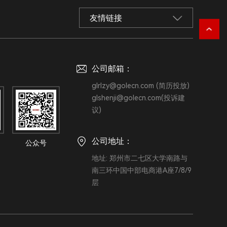
友情链接
：
公司邮箱：
glrlzy@golecn.com (简历投放)
glshenji@golecn.com(投诉建
议)
公司地址：
地址: 郑州市二七区大学南路与
南三环中国中部电商港A座7/8/9
层