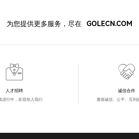
为您提供更多服务，尽在
GOLECN.COM
人才招聘
诚信合作
续进行中，欢迎加入我们
遵循诚信、公平、互利