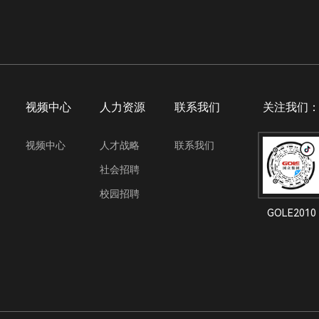
视频中心
人力资源
联系我们
关注我们
视频中心
人才战略
联系我们
社会招聘
校园招聘