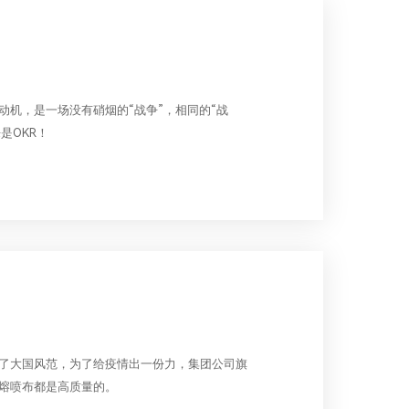
机，是一场没有硝烟的“战争”，相同的“战
是OKR！
了大国风范，为了给疫情出一份力，集团公司旗
熔喷布都是高质量的。