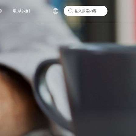
心
人力资源
联系我们