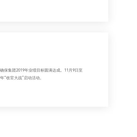
确保集团2019年业绩目标圆满达成。11月9日至
9年“收官大战”启动活动。