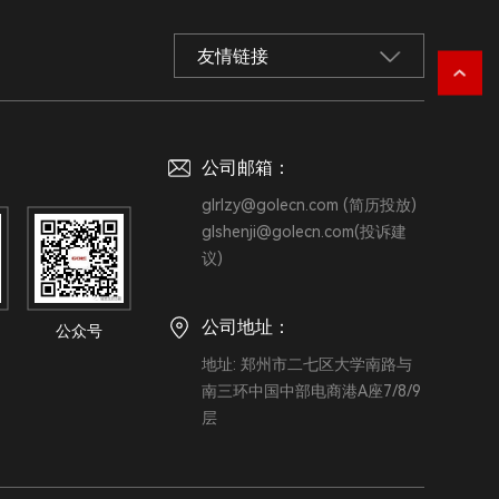
友情链接
：
公司邮箱：
glrlzy@golecn.com (简历投放)
glshenji@golecn.com(投诉建
议)
公司地址：
地址: 郑州市二七区大学南路与
南三环中国中部电商港A座7/8/9
层