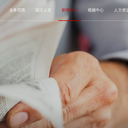
进国立
业务范围
国立人文
新闻中心
视频中