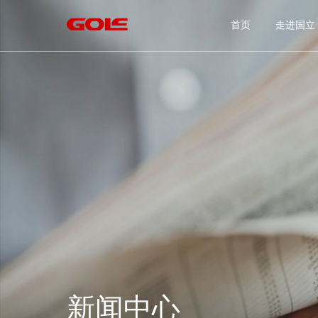
首页
走
新闻中心