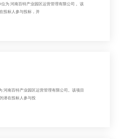
单位为 河南百特产业园区运营管理有限公司 。该
在投标人参与投标，并
位为 河南百特产业园区运营管理有限公司。该项目
的潜在投标人参与投