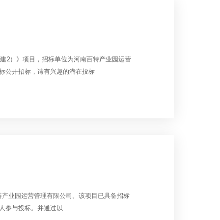
扩建2）》项目，招标单位为河南百特产业园运营
标公开招标，请有兴趣的潜在投标
百特产业园运营管理有限公司。该项目已具备招标
人参与投标。并通过以