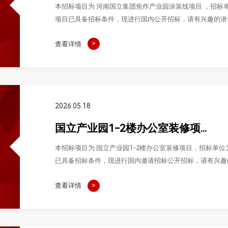
本招标项目为 河南国立集团焦作产业园涂装线项目 ，招标
项目已具备招标条件，现进行国内公开招标，请有兴趣的潜
查看详情
2026.05.18
国立产业园1-2楼办公室装修项...
本招标项目为 国立产业园1-2楼办公室装修项目，招标单
已具备招标条件，现进行国内邀请招标公开招标，请有兴趣
查看详情