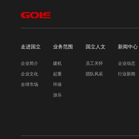
走进国立
业务范围
国立人文
新闻中心
企业简介
建机
员工关怀
企业动态
企业文化
起重
团队风采
行业新闻
全球市场
环保
游乐