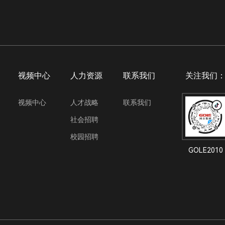
视频中心
人力资源
联系我们
关注我们
视频中心
人才战略
联系我们
社会招聘
校园招聘