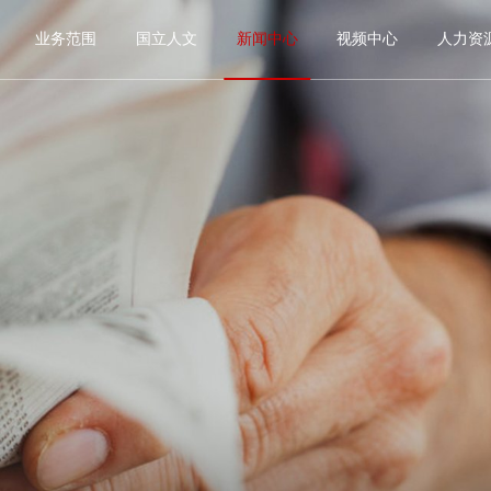
进国立
业务范围
国立人文
新闻中心
视频中