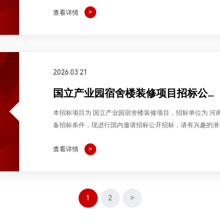
查看详情
2026.03.21
国立产业园宿舍楼装修项目招标公...
本招标项目为 国立产业园宿舍楼装修项目，招标单位为 
备招标条件，现进行国内邀请招标公开招标，请有兴趣的潜
查看详情
1
2
>