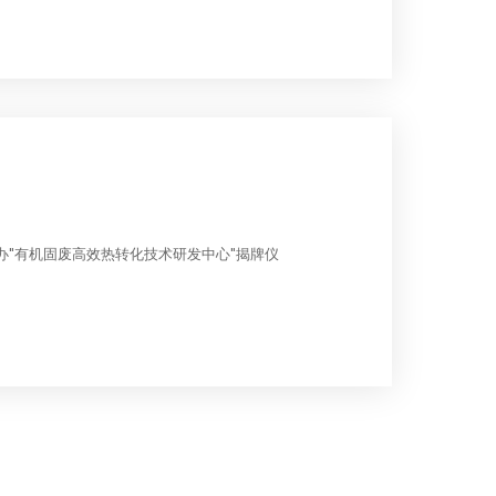
续未来迈进。
举办"有机固废高效热转化技术研发中心"揭牌仪
与低