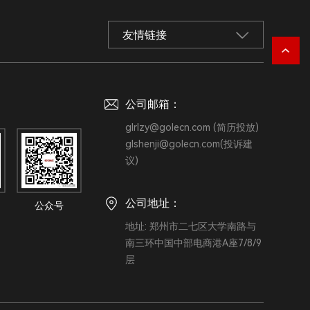
友情链接
：
公司邮箱：
glrlzy@golecn.com (简历投放)
glshenji@golecn.com(投诉建
议)
公司地址：
地址: 郑州市二七区大学南路与
南三环中国中部电商港A座7/8/9
层