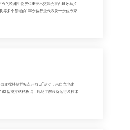
事业部主办的欧洲生物炭CDR技术交流会在西班牙马拉
构等多个领域的100余位行业代表及十余位专家
来。
“马来西亚搅拌站样板点开放日”活动，来自当地建
 180 型搅拌站样板点，现场了解设备运行及技术
户信任与项目落地。